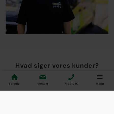
Hvad siger vores kunder?
Se en del af vores anmeldelser her
Forside
Kontakt
719 917 00
Menu
Meget professionelle
Rigtig god service og meget professionelle. Jeg
kan helt klart anbefale!