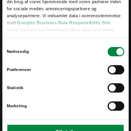
din brug af vores hjemmeside med vores partnere inden
for sociale medier, annonceringspartnere og
analysepartnere. Vi indsamler data i overensstemmelse
med
Googles Business Data Responsibility Site
.
Vores partnere kan kombinere disse data med andre
oplysninger, du har givet dem, eller som de har indsamlet
fra din brug af deres tjenester.
Samtykkevalg
Se Cookie & Privatlivspolitik
her
Nødvendig
Præferencer
Statistik
Marketing