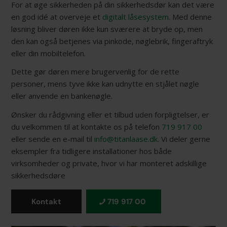
For at øge sikkerheden på din sikkerhedsdør kan det være
en god idé at overveje et
digitalt låsesystem
. Med denne
løsning bliver døren ikke kun sværere at bryde op, men
den kan også betjenes via pinkode, nøglebrik, fingeraftryk
eller din mobiltelefon.
Dette gør døren mere brugervenlig for de rette
personer, mens tyve ikke kan udnytte en stjålet nøgle
eller anvende en bankenøgle.
Ønsker du rådgivning eller et tilbud uden forpligtelser, er
du velkommen til at kontakte os på telefon
719 917 00
eller sende en e-mail til
info@titanlaase.dk
. Vi deler gerne
eksempler fra tidligere installationer hos både
virksomheder og private, hvor vi har monteret adskillige
sikkerhedsdøre
Kontakt
719 917 00