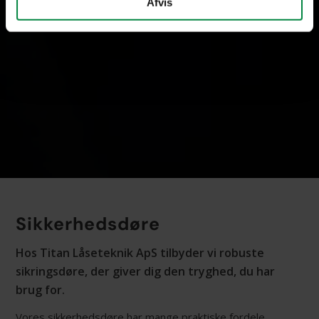
Afvis
Sikkerhedsdøre
Hos Titan Låseteknik ApS tilbyder vi robuste
sikringsdøre, der giver dig den tryghed, du har
brug for.
Vores sikkerhedsdøre har mange praktiske fordele,