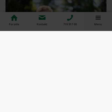
Forside
Kontakt
719 917 00
Menu
Hvad siger vores kunder?