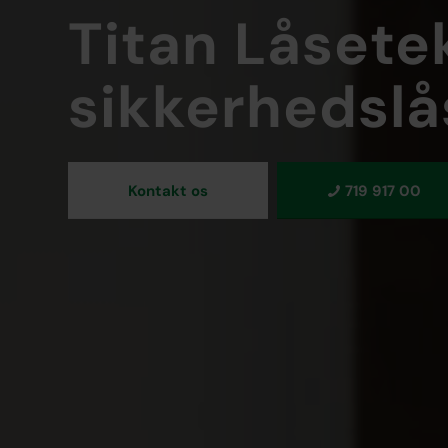
Titan Låsetek
sikkerhedslå
Kontakt os
719 917 00