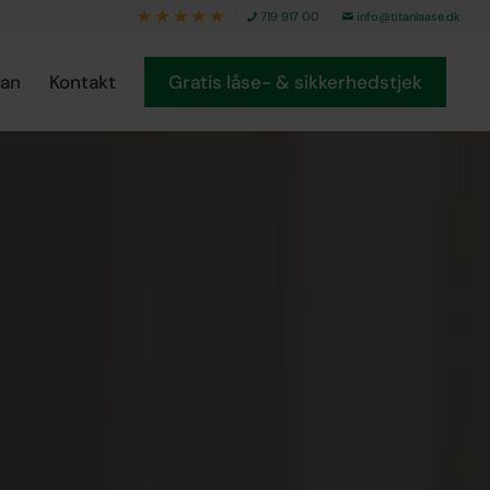
719 917 00
info@titanlaase.dk
tan
Kontakt
Gratis låse- & sikkerhedstjek