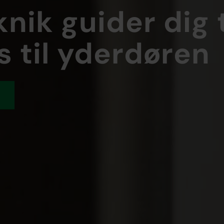
nik guider dig t
s til yderdøren