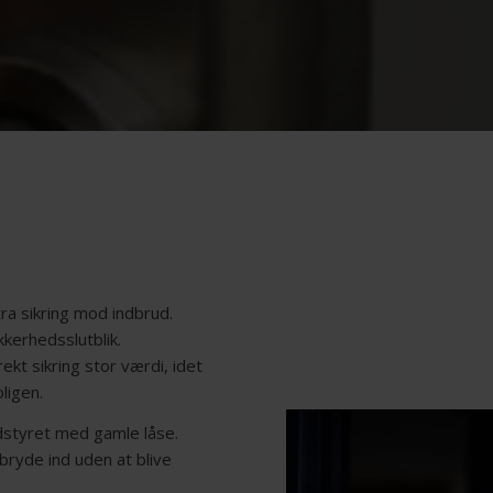
ra sikring mod indbrud.
kerhedsslutblik.
kt sikring stor værdi, idet
ligen.
dstyret med gamle låse.
bryde ind uden at blive