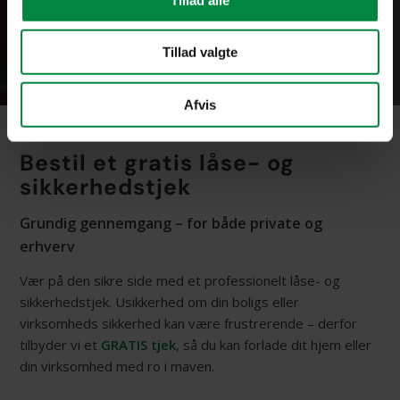
Tillad valgte
Afvis
Bestil et gratis låse- og
sikkerhedstjek
Grundig gennemgang – for både private og
erhverv
Vær på den sikre side med et professionelt låse- og
sikkerhedstjek. Usikkerhed om din boligs eller
virksomheds sikkerhed kan være frustrerende – derfor
tilbyder vi et
GRATIS tjek
, så du kan forlade dit hjem eller
din virksomhed med ro i maven.