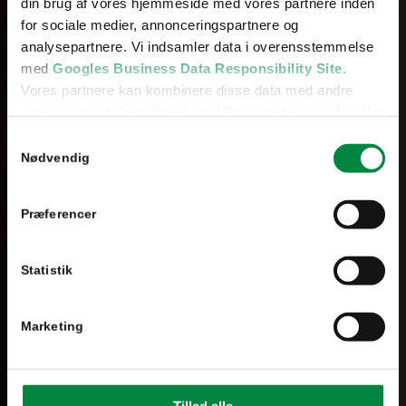
din brug af vores hjemmeside med vores partnere inden
for sociale medier, annonceringspartnere og
analysepartnere. Vi indsamler data i overensstemmelse
med
Googles Business Data Responsibility Site
.
Vores partnere kan kombinere disse data med andre
oplysninger, du har givet dem, eller som de har indsamlet
fra din brug af deres tjenester.
Samtykkevalg
Se Cookie & Privatlivspolitik
her
Nødvendig
Præferencer
Statistik
Marketing
Tillad alle