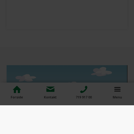
Forside
Kontakt
719 917 00
Menu
00:00
|
00:58