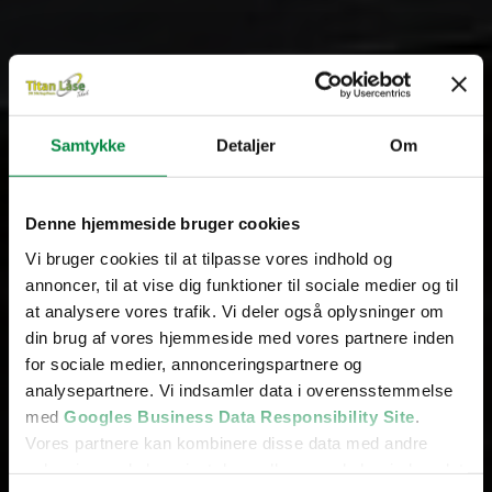
Samtykke
Detaljer
Om
Denne hjemmeside bruger cookies
Din låse- og
Vi bruger cookies til at tilpasse vores indhold og
annoncer, til at vise dig funktioner til sociale medier og til
sikringsekspert
at analysere vores trafik. Vi deler også oplysninger om
din brug af vores hjemmeside med vores partnere inden
Allerød
for sociale medier, annonceringspartnere og
analysepartnere. Vi indsamler data i overensstemmelse
med
Googles Business Data Responsibility Site
.
Vores partnere kan kombinere disse data med andre
5 ud af 5 stjerner på Google
oplysninger, du har givet dem, eller som de har indsamlet