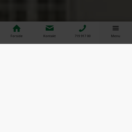
Forside
Kontakt
719 917 00
Menu
Erfaren låsesmed nær
Brønshøj
I Titan Låse & Sikring har vi mere end 30 års erfaring i
låse- og sikringsbranchen. Vi er både
EVVA
, ASSA ABLOY
(tidl. Ruko) &
Salto
certificeret, hvilket er din garanti for at