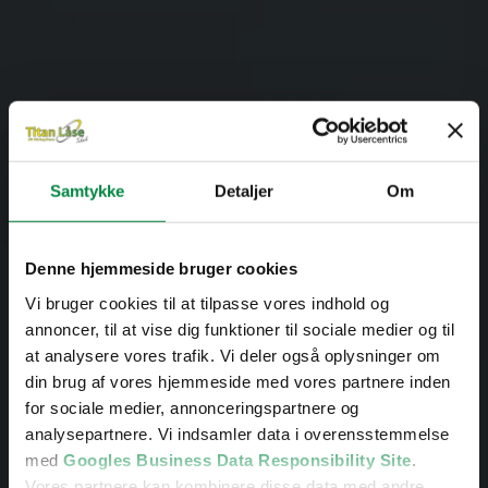
Samtykke
Detaljer
Om
Denne hjemmeside bruger cookies
Vi bruger cookies til at tilpasse vores indhold og
annoncer, til at vise dig funktioner til sociale medier og til
Låsesmed Brønshøj
at analysere vores trafik. Vi deler også oplysninger om
din brug af vores hjemmeside med vores partnere inden
for sociale medier, annonceringspartnere og
analysepartnere. Vi indsamler data i overensstemmelse
5 ud af 5 stjerner på Google
med
Googles Business Data Responsibility Site
.
Vores partnere kan kombinere disse data med andre