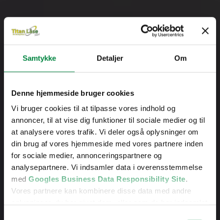
Samtykke
Detaljer
Om
Denne hjemmeside bruger cookies
Vi bruger cookies til at tilpasse vores indhold og
Kvalitetsbevidst
annoncer, til at vise dig funktioner til sociale medier og til
at analysere vores trafik. Vi deler også oplysninger om
låsesmed Farum
din brug af vores hjemmeside med vores partnere inden
for sociale medier, annonceringspartnere og
analysepartnere. Vi indsamler data i overensstemmelse
med
Googles Business Data Responsibility Site
.
5 ud af 5 stjerner på Google
Vores partnere kan kombinere disse data med andre
oplysninger, du har givet dem, eller som de har indsamlet
fra din brug af deres tjenester.
Mere end 30 års erfaring
Samtykkevalg