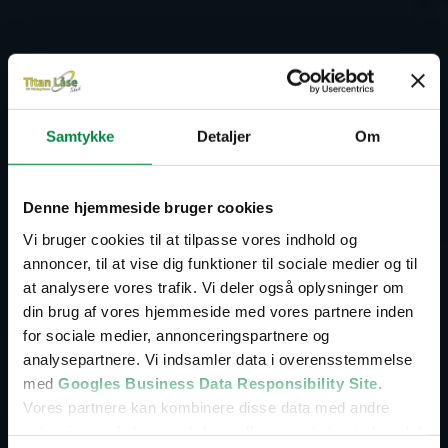
Samtykke
Detaljer
Om
Denne hjemmeside bruger cookies
Vi bruger cookies til at tilpasse vores indhold og
Kvalitetsbevidst
annoncer, til at vise dig funktioner til sociale medier og til
at analysere vores trafik. Vi deler også oplysninger om
låsesmed Kokkedal
din brug af vores hjemmeside med vores partnere inden
for sociale medier, annonceringspartnere og
analysepartnere. Vi indsamler data i overensstemmelse
med
Googles Business Data Responsibility Site
.
5 ud af 5 stjerner på Google
Vores partnere kan kombinere disse data med andre
oplysninger, du har givet dem, eller som de har indsamlet